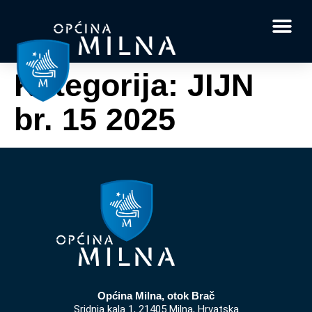
Dokumenti i obrasci
Vaše pitanje i
Kategorija:
JIJN
br. 15 2025
Općina Milna, otok Brač
Sridnja kala 1, 21405 Milna, Hrvatska