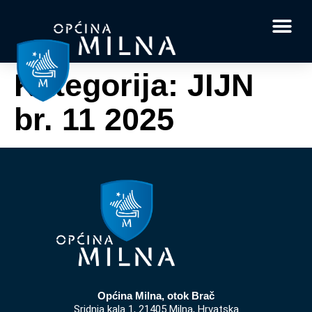
Dokumenti i obrasci
Vaše pitanje i
Kategorija:
JIJN
br. 11 2025
Općina Milna, otok Brač
Sridnja kala 1, 21405 Milna, Hrvatska