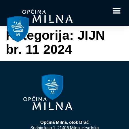
Dokumenti i obrasci
Vaše pitanje i
Kategorija:
JIJN
br. 11 2024
Općina Milna, otok Brač
Sridnja kala 1, 21405 Milna, Hrvatska