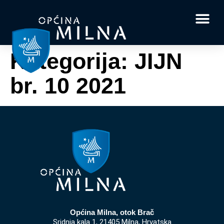
Dokumenti i obrasci
Vaše pitanje i
Kategorija:
JIJN
br. 10 2021
Općina Milna, otok Brač
Sridnja kala 1, 21405 Milna, Hrvatska