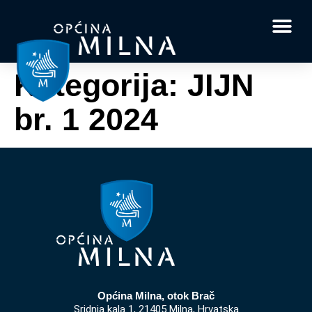
Dokumenti i obrasci
Vaše pitanje i
Kategorija:
JIJN
br. 1 2024
Općina Milna, otok Brač
Sridnja kala 1, 21405 Milna, Hrvatska