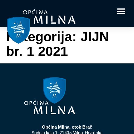
Dokumenti i obrasci
Vaše pitanje i
Kategorija:
JIJN
br. 1 2021
Općina Milna, otok Brač
Sridnja kala 1, 21405 Milna, Hrvatska