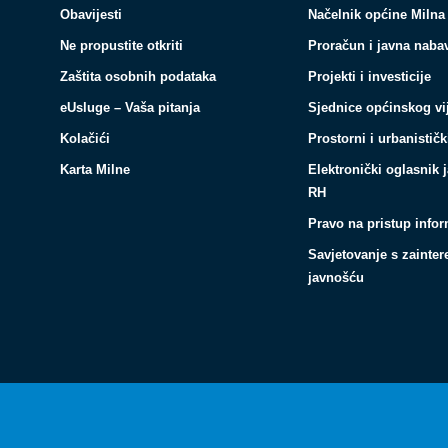
Obavijesti
Načelnik općine Milna
Ne propustite otkriti
Proračun i javna naba
Zaštita osobnih podataka
Projekti i investicije
eUsluge – Vaša pitanja
Sjednice općinskog vi
Kolačići
Prostorni i urbanističk
Karta Milne
Elektronički oglasnik 
RH
Pravo na pristup info
Savjetovanje s zainte
javnošću