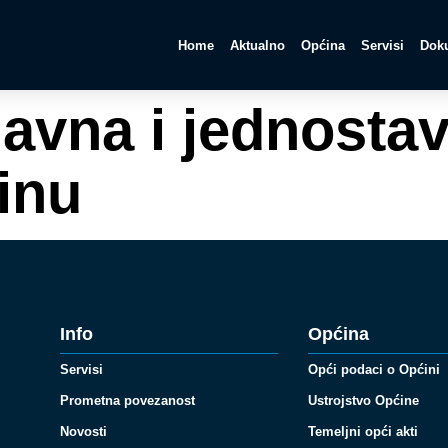
Home
Aktualno
Općina
Servisi
Doku
Javna i jednosta
inu
Info
Općina
Servisi
Opći podaci o Općini
Prometna povezanost
Ustrojstvo Općine
Novosti
Temeljni opći akti