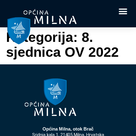
Dokumenti i obrasci
Vaše pitanje i
Kategorija:
8.
sjednica OV 2022
Općina Milna, otok Brač
Sridnja kala 1, 21405 Milna, Hrvatska