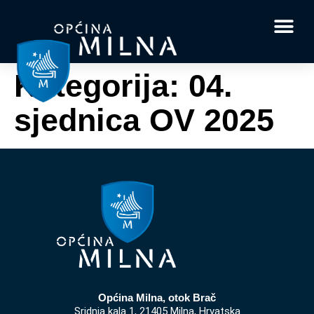
Dokumenti i obrasci
Vaše pitanje i
Kategorija:
04.
sjednica OV 2025
Općina Milna, otok Brač
Sridnja kala 1, 21405 Milna, Hrvatska