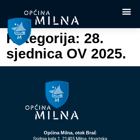
Dokumenti i obrasci
Vaše pitanje i
Kategorija:
28.
sjednica OV 2025.
Općina Milna, otok Brač
Sridnja kala 1, 21405 Milna, Hrvatska