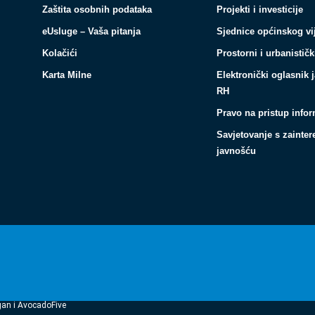
Zaštita osobnih podataka
Projekti i investicije
eUsluge – Vaša pitanja
Sjednice općinskog vi
Kolačići
Prostorni i urbanističk
Karta Milne
Elektronički oglasnik 
RH
Pravo na pristup info
Savjetovanje s zainte
javnošću
gan i AvocadoFive