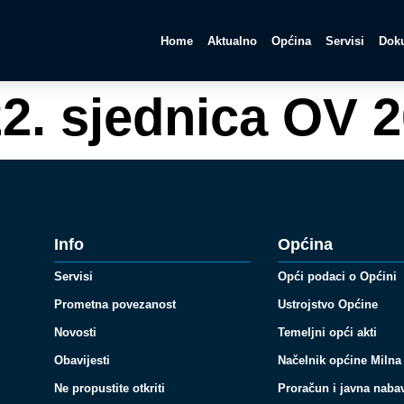
Home
Aktualno
Općina
Servisi
Doku
2. sjednica OV 
Info
Općina
Servisi
Opći podaci o Općini
Prometna povezanost
Ustrojstvo Općine
Novosti
Temeljni opći akti
Obavijesti
Načelnik općine Milna
Ne propustite otkriti
Proračun i javna naba