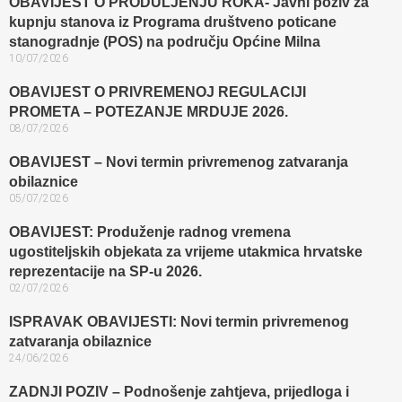
OBAVIJEST O PRODULJENJU ROKA- Javni poziv za
kupnju stanova iz Programa društveno poticane
stanogradnje (POS) na području Općine Milna
10/07/2026
OBAVIJEST O PRIVREMENOJ REGULACIJI
PROMETA – POTEZANJE MRDUJE 2026.
08/07/2026
OBAVIJEST – Novi termin privremenog zatvaranja
obilaznice​
05/07/2026
OBAVIJEST: Produženje radnog vremena
ugostiteljskih objekata za vrijeme utakmica hrvatske
reprezentacije na SP-u 2026.
02/07/2026
ISPRAVAK OBAVIJESTI: Novi termin privremenog
zatvaranja obilaznice​
24/06/2026
ZADNJI POZIV – Podnošenje zahtjeva, prijedloga i