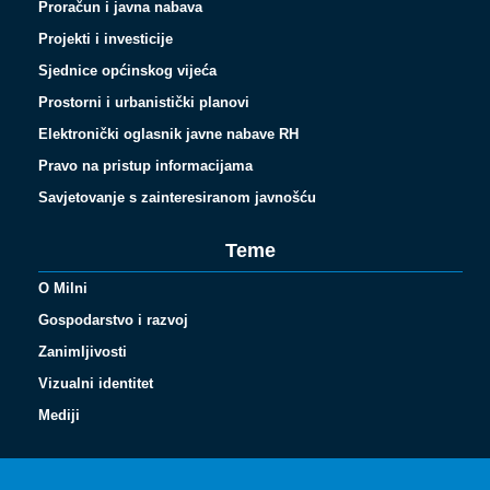
Proračun i javna nabava
Projekti i investicije
Sjednice općinskog vijeća
Prostorni i urbanistički planovi
Elektronički oglasnik javne nabave RH
Pravo na pristup informacijama
Savjetovanje s zainteresiranom javnošću
Teme
O Milni
Gospodarstvo i razvoj
Zanimljivosti
Vizualni identitet
Español
Mediji
Français
Italiano