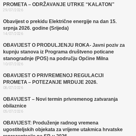
PROMETA – ODRŽAVANJE UTRKE “KALATON”
29/07/2026
Obavijest o prekidu Električne energije na dan 15.
srpnja 2026. godine (Srijeda)
14/07/2026
OBAVIJEST O PRODULJENJU ROKA- Javni poziv za
kupnju stanova iz Programa društveno poticane
stanogradnje (POS) na području Općine Milna
10/07/2026
OBAVIJEST O PRIVREMENOJ REGULACIJI
PROMETA – POTEZANJE MRDUJE 2026.
08/07/2026
OBAVIJEST – Novi termin privremenog zatvaranja
obilaznice​
05/07/2026
OBAVIJEST: Produženje radnog vremena
ugostiteljskih objekata za vrijeme utakmica hrvatske