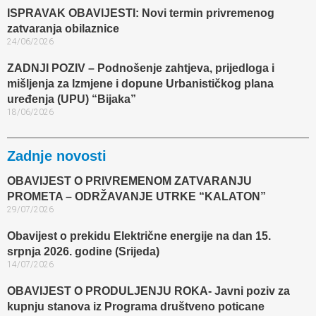
ISPRAVAK OBAVIJESTI: Novi termin privremenog
zatvaranja obilaznice​
24/06/2026
ZADNJI POZIV – Podnošenje zahtjeva, prijedloga i
mišljenja za Izmjene i dopune Urbanističkog plana
uređenja (UPU) “Bijaka”
18/06/2026
Zadnje novosti
OBAVIJEST O PRIVREMENOM ZATVARANJU
PROMETA – ODRŽAVANJE UTRKE “KALATON”
29/07/2026
Obavijest o prekidu Električne energije na dan 15.
srpnja 2026. godine (Srijeda)
14/07/2026
OBAVIJEST O PRODULJENJU ROKA- Javni poziv za
kupnju stanova iz Programa društveno poticane