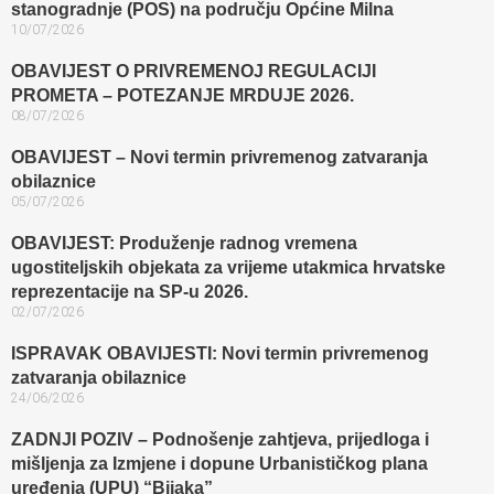
stanogradnje (POS) na području Općine Milna
10/07/2026
OBAVIJEST O PRIVREMENOJ REGULACIJI
PROMETA – POTEZANJE MRDUJE 2026.
08/07/2026
OBAVIJEST – Novi termin privremenog zatvaranja
obilaznice​
05/07/2026
OBAVIJEST: Produženje radnog vremena
ugostiteljskih objekata za vrijeme utakmica hrvatske
reprezentacije na SP-u 2026.
02/07/2026
ISPRAVAK OBAVIJESTI: Novi termin privremenog
zatvaranja obilaznice​
24/06/2026
ZADNJI POZIV – Podnošenje zahtjeva, prijedloga i
mišljenja za Izmjene i dopune Urbanističkog plana
uređenja (UPU) “Bijaka”