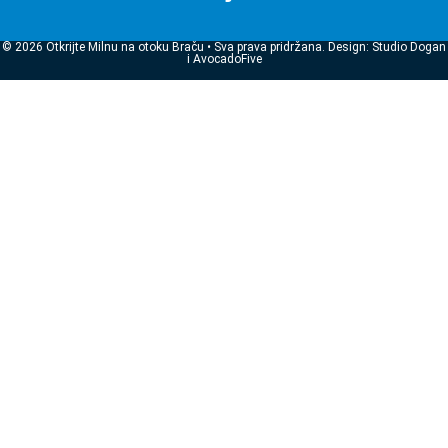
© 2026 Otkrijte Milnu na otoku Braču • Sva prava pridržana. Design: Studio Dogan
i AvocadoFive