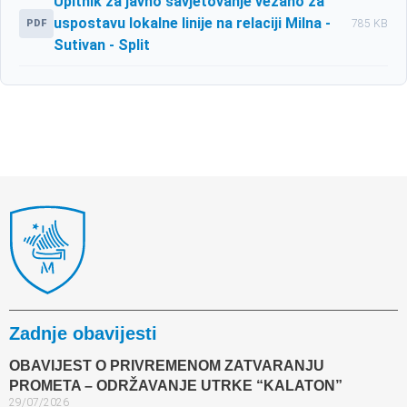
Upitnik za javno savjetovanje vezano za
uspostavu lokalne linije na relaciji Milna -
PDF
785 KB
Sutivan - Split
Zadnje obavijesti
OBAVIJEST O PRIVREMENOM ZATVARANJU
PROMETA – ODRŽAVANJE UTRKE “KALATON”
29/07/2026