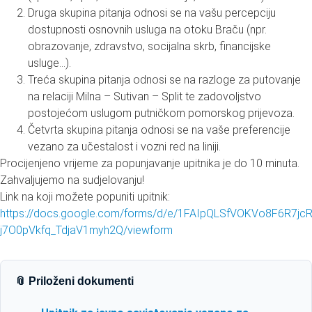
Druga skupina pitanja odnosi se na vašu percepciju
dostupnosti osnovnih usluga na otoku Braču (npr.
obrazovanje, zdravstvo, socijalna skrb, financijske
usluge…).
Treća skupina pitanja odnosi se na razloge za putovanje
na relaciji Milna – Sutivan – Split te zadovoljstvo
postojećom uslugom putničkom pomorskog prijevoza.
Četvrta skupina pitanja odnosi se na vaše preferencije
vezano za učestalost i vozni red na liniji.
Procijenjeno vrijeme za popunjavanje upitnika je do 10 minuta.
Zahvaljujemo na sudjelovanju!
Link na koji možete popuniti upitnik:
https://docs.google.com/forms/d/e/1FAIpQLSfVOKVo8F6R7j
j7O0pVkfq_TdjaV1myh2Q/viewform
📎 Priloženi dokumenti