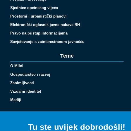
Sjednice općinskog vijeća
Prostorni i urbanistički planovi
Elektronički oglasnik javne nabave RH
Pravo na pristup informacijama
Savjetovanje s zainteresiranom javnošću
Teme
O Milni
Gospodarstvo i razvoj
Zanimljivosti
Vizualni identitet
Mediji
Tu ste uvijek dobrodošli!