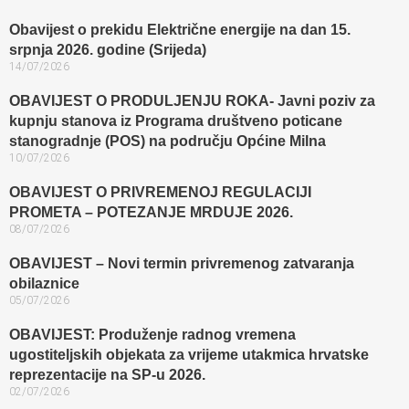
Obavijest o prekidu Električne energije na dan 15.
srpnja 2026. godine (Srijeda)
14/07/2026
OBAVIJEST O PRODULJENJU ROKA- Javni poziv za
kupnju stanova iz Programa društveno poticane
stanogradnje (POS) na području Općine Milna
10/07/2026
OBAVIJEST O PRIVREMENOJ REGULACIJI
PROMETA – POTEZANJE MRDUJE 2026.
08/07/2026
OBAVIJEST – Novi termin privremenog zatvaranja
obilaznice​
05/07/2026
OBAVIJEST: Produženje radnog vremena
ugostiteljskih objekata za vrijeme utakmica hrvatske
reprezentacije na SP-u 2026.
02/07/2026