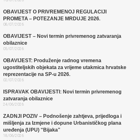
10/07/2026
OBAVIJEST O PRIVREMENOJ REGULACIJI
PROMETA – POTEZANJE MRDUJE 2026.
08/07/2026
OBAVIJEST – Novi termin privremenog zatvaranja
obilaznice​
05/07/2026
OBAVIJEST: Produženje radnog vremena
ugostiteljskih objekata za vrijeme utakmica hrvatske
reprezentacije na SP-u 2026.
02/07/2026
ISPRAVAK OBAVIJESTI: Novi termin privremenog
zatvaranja obilaznice​
24/06/2026
ZADNJI POZIV – Podnošenje zahtjeva, prijedloga i
mišljenja za Izmjene i dopune Urbanističkog plana
uređenja (UPU) “Bijaka”
18/06/2026