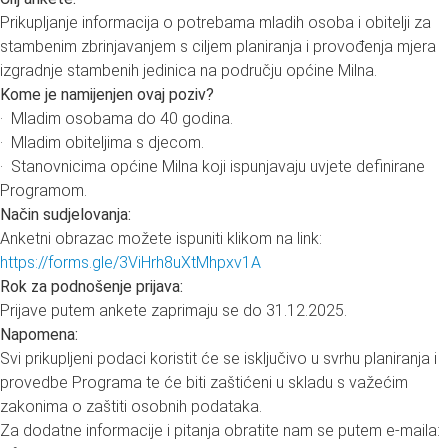
Prikupljanje informacija o potrebama mladih osoba i obitelji za
stambenim zbrinjavanjem s ciljem planiranja i provođenja mjera
izgradnje stambenih jedinica na području općine Milna.
Kome je namijenjen ovaj poziv?
· Mladim osobama do 40 godina.
· Mladim obiteljima s djecom.
· Stanovnicima općine Milna koji ispunjavaju uvjete definirane
Programom.
Način sudjelovanja:
Anketni obrazac možete ispuniti klikom na link:
https://forms.gle/3ViHrh8uXtMhpxv1A
Rok za podnošenje prijava:
Prijave putem ankete zaprimaju se do 31.12.2025.
Napomena:
Svi prikupljeni podaci koristit će se isključivo u svrhu planiranja i
provedbe Programa te će biti zaštićeni u skladu s važećim
zakonima o zaštiti osobnih podataka.
Za dodatne informacije i pitanja obratite nam se putem e-maila: