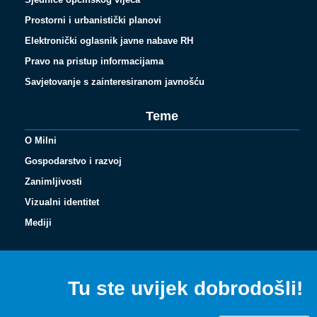
Prostorni i urbanistički planovi
Elektronički oglasnik javne nabave RH
Pravo na pristup informacijama
Savjetovanje s zainteresiranom javnošću
Teme
O Milni
Gospodarstvo i razvoj
Zanimljivosti
Vizualni identitet
Español
Mediji
Français
Italiano
Tu ste uvijek dobrodošli!
Deutsch
English (UK)