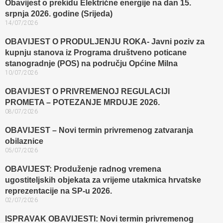
Obavijest o prekidu Električne energije na dan 15.
srpnja 2026. godine (Srijeda)
14/07/2026
OBAVIJEST O PRODULJENJU ROKA- Javni poziv za
kupnju stanova iz Programa društveno poticane
stanogradnje (POS) na području Općine Milna
10/07/2026
OBAVIJEST O PRIVREMENOJ REGULACIJI
PROMETA – POTEZANJE MRDUJE 2026.
08/07/2026
OBAVIJEST – Novi termin privremenog zatvaranja
obilaznice​
05/07/2026
OBAVIJEST: Produženje radnog vremena
ugostiteljskih objekata za vrijeme utakmica hrvatske
reprezentacije na SP-u 2026.
02/07/2026
ISPRAVAK OBAVIJESTI: Novi termin privremenog