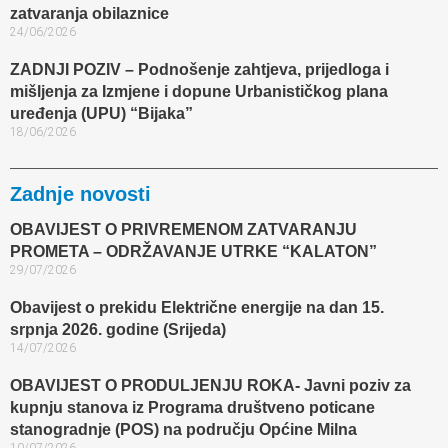
zatvaranja obilaznice​
24/06/2026
ZADNJI POZIV – Podnošenje zahtjeva, prijedloga i
mišljenja za Izmjene i dopune Urbanističkog plana
uređenja (UPU) “Bijaka”
18/06/2026
Zadnje novosti
OBAVIJEST O PRIVREMENOM ZATVARANJU
PROMETA – ODRŽAVANJE UTRKE “KALATON”
29/07/2026
Obavijest o prekidu Električne energije na dan 15.
srpnja 2026. godine (Srijeda)
14/07/2026
OBAVIJEST O PRODULJENJU ROKA- Javni poziv za
kupnju stanova iz Programa društveno poticane
stanogradnje (POS) na području Općine Milna