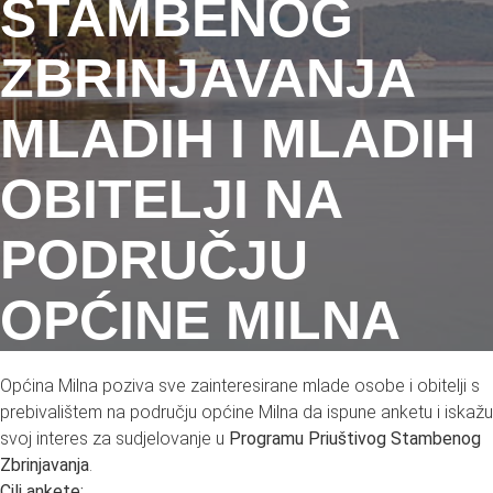
STAMBENOG
ZBRINJAVANJA
MLADIH I MLADIH
OBITELJI NA
PODRUČJU
OPĆINE MILNA
Općina Milna poziva sve zainteresirane mlade osobe i obitelji s
prebivalištem na području općine Milna da ispune anketu i iskažu
svoj interes za sudjelovanje u
Programu Priuštivog Stambenog
Zbrinjavanja
.
Cilj ankete: