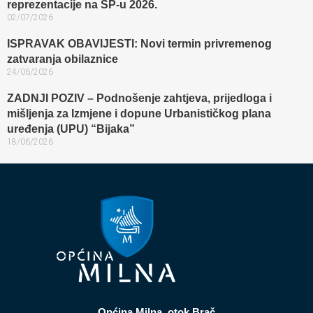
reprezentacije na SP-u 2026.
02/07/2026
ISPRAVAK OBAVIJESTI: Novi termin privremenog
zatvaranja obilaznice​
24/06/2026
ZADNJI POZIV – Podnošenje zahtjeva, prijedloga i
mišljenja za Izmjene i dopune Urbanističkog plana
uređenja (UPU) “Bijaka”
18/06/2026
Općina Milna, otok Brač