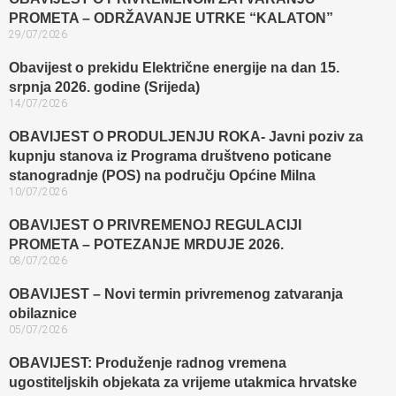
PROMETA – ODRŽAVANJE UTRKE “KALATON”
29/07/2026
Obavijest o prekidu Električne energije na dan 15.
srpnja 2026. godine (Srijeda)
14/07/2026
OBAVIJEST O PRODULJENJU ROKA- Javni poziv za
kupnju stanova iz Programa društveno poticane
stanogradnje (POS) na području Općine Milna
10/07/2026
OBAVIJEST O PRIVREMENOJ REGULACIJI
PROMETA – POTEZANJE MRDUJE 2026.
08/07/2026
OBAVIJEST – Novi termin privremenog zatvaranja
obilaznice​
05/07/2026
OBAVIJEST: Produženje radnog vremena
ugostiteljskih objekata za vrijeme utakmica hrvatske