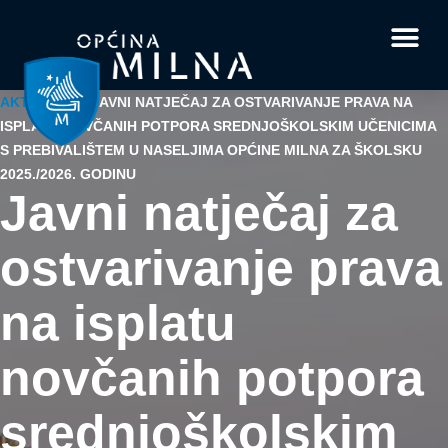
Dokumenti i obrasci
Vaše pitanje i
AKTUALNO
/
JAVNI NATJEČAJ ZA OSTVARIVANJE PRAVA NA
ISPLATU NOVČANIH POTPORA SREDNJOŠKOLSKIM UČENICIMA
S PREBIVALIŠTEM U NASELJIMA OPĆINE MILNA ZA ŠKOLSKU
2025./2026. GODINU
Javni natječaj za
ostvarivanje prava
na isplatu
novčanih potpora
srednjoškolskim