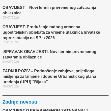
OBAVIJEST – Novi termin privremenog zatvaranja
obilaznice​
05/07/2026
OBAVIJEST: Produženje radnog vremena
ugostiteljskih objekata za vrijeme utakmica hrvatske
reprezentacije na SP-u 2026.
02/07/2026
ISPRAVAK OBAVIJESTI: Novi termin privremenog
zatvaranja obilaznice​
24/06/2026
ZADNJI POZIV – Podnošenje zahtjeva, prijedloga i
mišljenja za Izmjene i dopune Urbanističkog plana
uređenja (UPU) “Bijaka”
18/06/2026
Zadnje novosti
OBAVIJEST O PRIVREMENOM ZATVARANJU