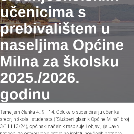
učenicima s
prebivalištem u
naseljima Općine
Milna za školsku
2025./2026.
godinu
Temeljem članka 4., 9. i 14. Odluke o stipendiranju učenika
srednjih škola i studenata (“Službeni glasnik Općine Milna”, broj
3/11 i 13/24), općinski načelnik raspisuje i objavljuje Javni
natječaj za ostvarivanje prava na isplatu novčanih potpora