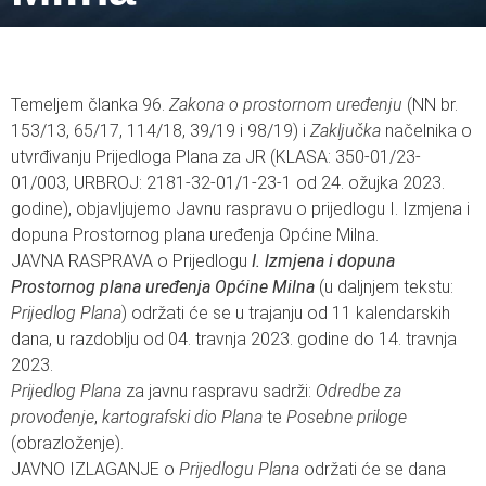
Temeljem članka 96.
Zakona o prostornom uređenju
(NN br.
153/13, 65/17, 114/18, 39/19 i 98/19) i
Zaključka
načelnika o
utvrđivanju Prijedloga Plana za JR (KLASA: 350-01/23-
01/003, URBROJ: 2181-32-01/1-23-1 od 24. ožujka 2023.
godine), objavljujemo Javnu raspravu o prijedlogu I. Izmjena i
dopuna Prostornog plana uređenja Općine Milna.
JAVNA RASPRAVA o Prijedlogu
I. lzmjena i dopuna
Prostornog plana uređenja Općine Milna
(u daljnjem tekstu:
Prijedlog Plana
) održati će se u trajanju od 11 kalendarskih
dana, u razdoblju od 04. travnja 2023. godine do 14. travnja
2023.
Prijedlog Plana
za javnu raspravu sadrži:
Odredbe za
provođenje
,
kartografski dio Plana
te
Posebne priloge
(obrazloženje).
JAVNO IZLAGANJE o
Prijedlogu Plana
održati će se dana