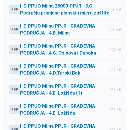
I ID PPUO Milna 25000-PPJR - 3.C.
PDF
5.8 MB
Područja primjene planskih mjera zaštite
I ID PPUO Milna PPJR - GRAĐEVNA
PDF
1.2 MB
PODRUČJA - 4.B. Milna
I ID PPUO Milna PPJR - GRAĐEVNA
PDF
766 KB
PODRUČJA - 4.C. Osibova i Duboka
I ID PPUO Milna PPJR - GRAĐEVNA
PDF
556 KB
PODRUČJA - 4.D.Turski Bok
I ID PPUO Milna PPJR - GRAĐEVNA
PDF
676 KB
PODRUČJA - 4.E. Ložišća (1)
I ID PPUO Milna PPJR - GRAĐEVNA
PDF
676 KB
PODRUČJA - 4.E. Ložišća
I ID PPUO Milna PPJR - GRAĐEVNA
PDF
645 KB