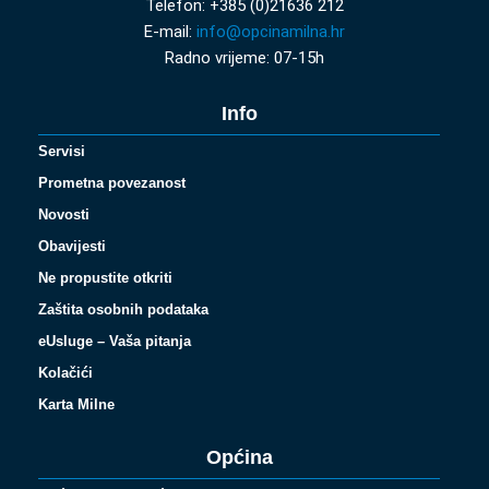
Telefon: +385 (0)21636 212
E-mail:
info@opcinamilna.hr
Radno vrijeme: 07-15h
Info
Servisi
Prometna povezanost
Novosti
Obavijesti
Ne propustite otkriti
Zaštita osobnih podataka
eUsluge – Vaša pitanja
Kolačići
Karta Milne
Općina