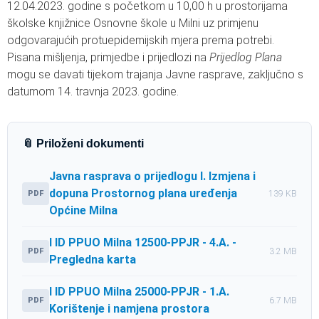
12.04.2023. godine s početkom u 10,00 h u prostorijama
školske knjižnice Osnovne škole u Milni uz primjenu
odgovarajućih protuepidemijskih mjera prema potrebi.
Pisana mišljenja, primjedbe i prijedlozi na
Prijedlog Plana
mogu se davati tijekom trajanja Javne rasprave, zaključno s
datumom 14. travnja 2023. godine.
📎 Priloženi dokumenti
Javna rasprava o prijedlogu I. Izmjena i
dopuna Prostornog plana uređenja
PDF
139 KB
Općine Milna
I ID PPUO Milna 12500-PPJR - 4.A. -
PDF
3.2 MB
Pregledna karta
I ID PPUO Milna 25000-PPJR - 1.A.
PDF
6.7 MB
Korištenje i namjena prostora