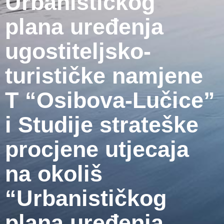
Urbanističkog
plana uređenja
ugostiteljsko-
turističke namjene
T “Osibova-Lučice”
i Studije strateške
procjene utjecaja
na okoliš
“Urbanističkog
plana uređenja