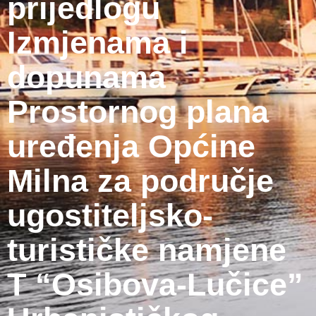
prijedlogu
Izmjenama i
dopunama
Prostornog plana
uređenja Općine
Milna za područje
ugostiteljsko-
turističke namjene
T “Osibova-Lučice”