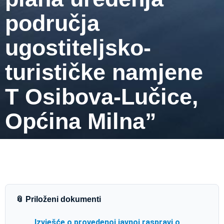
područja
ugostiteljsko-
turističke namjene
T Osibova-Lučice,
Općina Milna”
📎 Priloženi dokumenti
Izvješće o provedenoj javnoj raspravi o