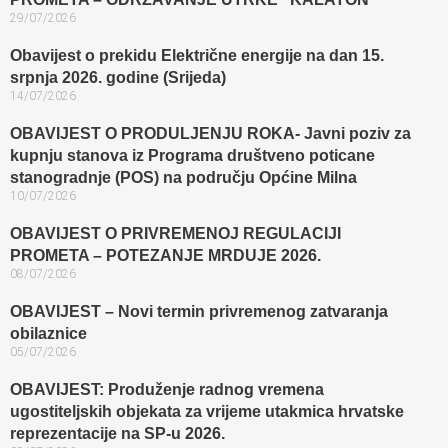
29/07/2026
Obavijest o prekidu Električne energije na dan 15.
srpnja 2026. godine (Srijeda)
14/07/2026
OBAVIJEST O PRODULJENJU ROKA- Javni poziv za
kupnju stanova iz Programa društveno poticane
stanogradnje (POS) na području Općine Milna
10/07/2026
OBAVIJEST O PRIVREMENOJ REGULACIJI
PROMETA – POTEZANJE MRDUJE 2026.
08/07/2026
OBAVIJEST – Novi termin privremenog zatvaranja
obilaznice​
05/07/2026
OBAVIJEST: Produženje radnog vremena
ugostiteljskih objekata za vrijeme utakmica hrvatske
reprezentacije na SP-u 2026.