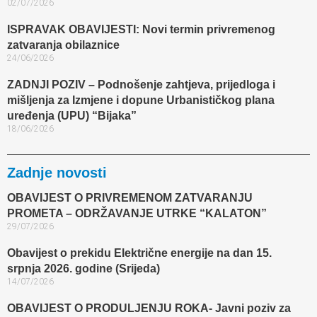
02/07/2026
ISPRAVAK OBAVIJESTI: Novi termin privremenog
zatvaranja obilaznice​
24/06/2026
ZADNJI POZIV – Podnošenje zahtjeva, prijedloga i
mišljenja za Izmjene i dopune Urbanističkog plana
uređenja (UPU) “Bijaka”
18/06/2026
Zadnje novosti
OBAVIJEST O PRIVREMENOM ZATVARANJU
PROMETA – ODRŽAVANJE UTRKE “KALATON”
29/07/2026
Obavijest o prekidu Električne energije na dan 15.
srpnja 2026. godine (Srijeda)
14/07/2026
OBAVIJEST O PRODULJENJU ROKA- Javni poziv za