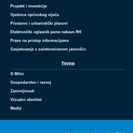
Projekti i investicije
Sjednice općinskog vijeća
Prostorni i urbanistički planovi
Elektronički oglasnik javne nabave RH
Pravo na pristup informacijama
Savjetovanje s zainteresiranom javnošću
Teme
O Milni
Gospodarstvo i razvoj
Zanimljivosti
Vizualni identitet
Español
Mediji
Français
Italiano