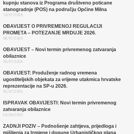
kupnju stanova iz Programa društveno poticane
stanogradnje (POS) na području Općine Milna
10/07/2026
OBAVIJEST O PRIVREMENOJ REGULACIJI
PROMETA – POTEZANJE MRDUJE 2026.
08/07/2026
OBAVIJEST – Novi termin privremenog zatvaranja
obilaznice​
05/07/2026
OBAVIJEST: Produženje radnog vremena
ugostiteljskih objekata za vrijeme utakmica hrvatske
reprezentacije na SP-u 2026.
02/07/2026
ISPRAVAK OBAVIJESTI: Novi termin privremenog
zatvaranja obilaznice​
24/06/2026
ZADNJI POZIV – Podnošenje zahtjeva, prijedloga i
mišljenja za Izmjene i dopune Urbanističkog plana