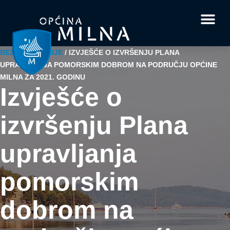
Dokumenti i obrasci
Vaše pitanje i
BEZ KATEGORIJE
/
IZVJEŠĆE O IZVRŠENJU PLANA
UPRAVLJANJA POMORSKIM DOBROM NA PODRUČJU OPĆINE
MILNA ZA 2021. GODINU
Izvješće o
izvršenju Plana
upravljanja
pomorskim
dobrom na