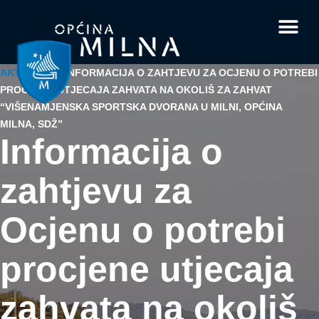
Dokumenti i obrasci
Vaše pitanje i
AKTUALNO
/
INFORMACIJA O ZAHTJEVU ZA OCJENU O POTREBI
PROCJENE UTJECAJA ZAHVATA NA OKOLIŠ ZA ZAHVAT
“VIŠENAMJENSKA SPORTSKA DVORANA U MILNI, OPĆINA
MILNA, SDŽ”
Informacija o
zahtjevu za
Ocjenu o potrebi
procjene utjecaja
zahvata na okoliš