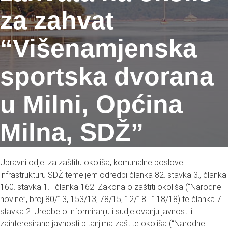
za zahvat
“Višenamjenska
sportska dvorana
u Milni, Općina
Milna, SDŽ”
Upravni odjel za zaštitu okoliša, komunalne poslove i
infrastrukturu SDŽ temeljem odredbi članka 82. stavka 3., članka
160. stavka 1. i članka 162. Zakona o zaštiti okoliša (“Narodne
novine”, broj 80/13, 153/13, 78/15, 12/18 i 118/18) te članka 7.
stavka 2. Uredbe o informiranju i sudjelovanju javnosti i
zainteresirane javnosti pitanjima zaštite okoliša (“Narodne