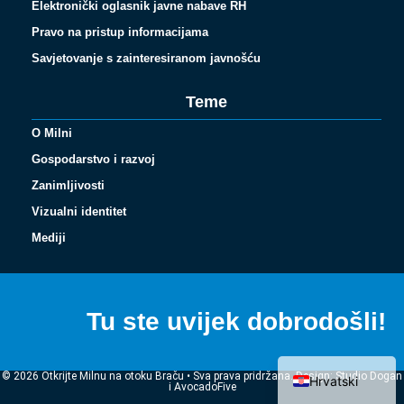
Elektronički oglasnik javne nabave RH
Pravo na pristup informacijama
Savjetovanje s zainteresiranom javnošću
Teme
O Milni
Gospodarstvo i razvoj
Zanimljivosti
Vizualni identitet
Español
Mediji
Français
Italiano
Tu ste uvijek dobrodošli!
Deutsch
English (UK)
© 2026 Otkrijte Milnu na otoku Braču • Sva prava pridržana. Design: Studio Dogan
Hrvatski
i AvocadoFive