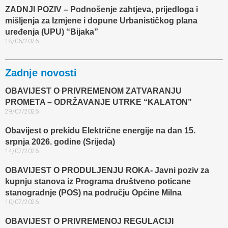
ZADNJI POZIV – Podnošenje zahtjeva, prijedloga i
mišljenja za Izmjene i dopune Urbanističkog plana
uređenja (UPU) “Bijaka”
18/06/2026
Zadnje novosti
OBAVIJEST O PRIVREMENOM ZATVARANJU
PROMETA – ODRŽAVANJE UTRKE “KALATON”
29/07/2026
Obavijest o prekidu Električne energije na dan 15.
srpnja 2026. godine (Srijeda)
14/07/2026
OBAVIJEST O PRODULJENJU ROKA- Javni poziv za
kupnju stanova iz Programa društveno poticane
stanogradnje (POS) na području Općine Milna
10/07/2026
OBAVIJEST O PRIVREMENOJ REGULACIJI