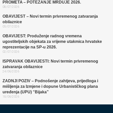
PROMETA – POTEZANJE MRDUJE 2026.
08/07/2026
OBAVIJEST – Novi termin privremenog zatvaranja
obilaznice​
05/07/2026
OBAVIJEST: Produženje radnog vremena
ugostiteljskih objekata za vrijeme utakmica hrvatske
reprezentacije na SP-u 2026.
02/07/2026
ISPRAVAK OBAVIJESTI: Novi termin privremenog
zatvaranja obilaznice​
24/06/2026
ZADNJI POZIV – Podnošenje zahtjeva, prijedloga i
mišljenja za Izmjene i dopune Urbanističkog plana
uređenja (UPU) “Bijaka”
18/06/2026