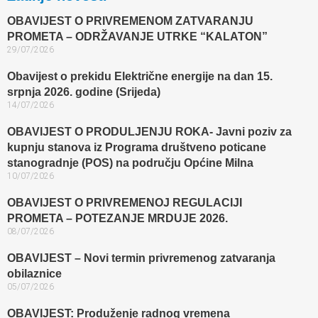
OBAVIJEST O PRIVREMENOM ZATVARANJU
PROMETA – ODRŽAVANJE UTRKE “KALATON”
29/07/2026
Obavijest o prekidu Električne energije na dan 15.
srpnja 2026. godine (Srijeda)
14/07/2026
OBAVIJEST O PRODULJENJU ROKA- Javni poziv za
kupnju stanova iz Programa društveno poticane
stanogradnje (POS) na području Općine Milna
10/07/2026
OBAVIJEST O PRIVREMENOJ REGULACIJI
PROMETA – POTEZANJE MRDUJE 2026.
08/07/2026
OBAVIJEST – Novi termin privremenog zatvaranja
obilaznice​
05/07/2026
OBAVIJEST: Produženje radnog vremena