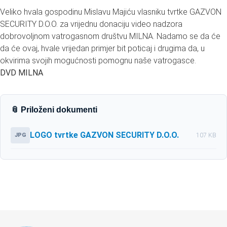
Veliko hvala gospodinu Mislavu Majiću vlasniku tvrtke GAZVON
SECURITY D.O.O. za vrijednu donaciju video nadzora
dobrovoljnom vatrogasnom društvu MILNA. Nadamo se da će
da će ovaj, hvale vrijedan primjer bit poticaj i drugima da, u
okvirima svojih mogućnosti pomognu naše vatrogasce.
DVD MILNA
📎 Priloženi dokumenti
LOGO tvrtke GAZVON SECURITY D.O.O.
JPG
107 KB