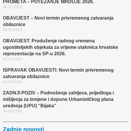
PROMETA – POTEZANJE MRDUJE 2026.
08/07/2026
OBAVIJEST – Novi termin privremenog zatvaranja
obilaznice​
05/07/2026
OBAVIJEST: Produženje radnog vremena
ugostiteljskih objekata za vrijeme utakmica hrvatske
reprezentacije na SP-u 2026.
02/07/2026
ISPRAVAK OBAVIJESTI: Novi termin privremenog
zatvaranja obilaznice​
24/06/2026
ZADNJI POZIV – Podnošenje zahtjeva, prijedloga i
mišljenja za Izmjene i dopune Urbanističkog plana
uređenja (UPU) “Bijaka”
18/06/2026
Zadnje novosti