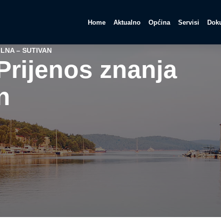
Home
Aktualno
Općina
Servisi
Doku
ILNA – SUTIVAN
Prijenos znanja
n