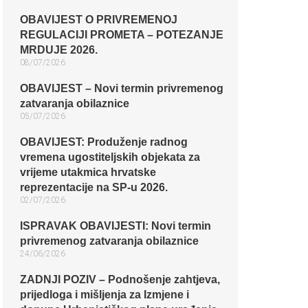
OBAVIJEST O PRIVREMENOJ
REGULACIJI PROMETA – POTEZANJE
MRDUJE 2026.
08/07/2026
OBAVIJEST – Novi termin privremenog
zatvaranja obilaznice​
05/07/2026
OBAVIJEST: Produženje radnog
vremena ugostiteljskih objekata za
vrijeme utakmica hrvatske
reprezentacije na SP-u 2026.
02/07/2026
ISPRAVAK OBAVIJESTI: Novi termin
privremenog zatvaranja obilaznice​
24/06/2026
ZADNJI POZIV – Podnošenje zahtjeva,
prijedloga i mišljenja za Izmjene i