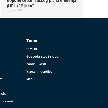
dopune Urbanističkog plana uređenja
(UPU) “Bijaka”
18/06/2026
Teme
O Milni
Gospodarstvo i razvoj
Zanimljivosti
Vizualni identitet
va
Mediji
jeća
i planovi