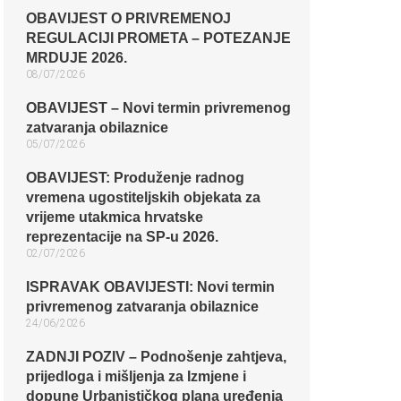
OBAVIJEST O PRIVREMENOJ
REGULACIJI PROMETA – POTEZANJE
MRDUJE 2026.
08/07/2026
OBAVIJEST – Novi termin privremenog
zatvaranja obilaznice​
05/07/2026
OBAVIJEST: Produženje radnog
vremena ugostiteljskih objekata za
vrijeme utakmica hrvatske
reprezentacije na SP-u 2026.
02/07/2026
ISPRAVAK OBAVIJESTI: Novi termin
privremenog zatvaranja obilaznice​
24/06/2026
ZADNJI POZIV – Podnošenje zahtjeva,
prijedloga i mišljenja za Izmjene i
dopune Urbanističkog plana uređenja