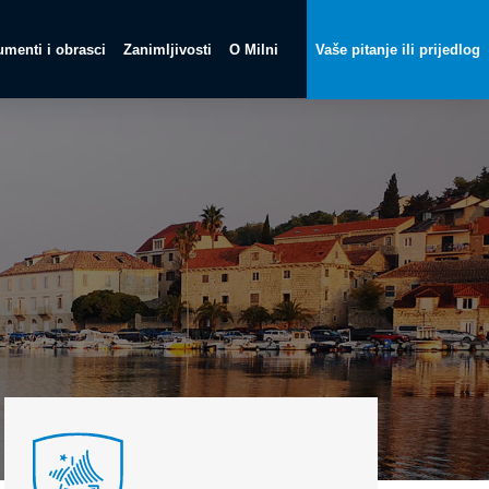
menti i obrasci
Zanimljivosti
O Milni
Vaše pitanje ili prijedlog