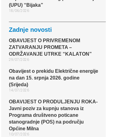
(UPU) “Bijaka”
18/06/2026
Zadnje novosti
OBAVIJEST O PRIVREMENOM
ZATVARANJU PROMETA –
ODRŽAVANJE UTRKE “KALATON”
29/07/2026
Obavijest o prekidu Električne energije
na dan 15. srpnja 2026. godine
(Srijeda)
14/07/2026
OBAVIJEST O PRODULJENJU ROKA-
Javni poziv za kupnju stanova iz
Programa društveno poticane
stanogradnje (POS) na području
Općine Milna
10/07/2026