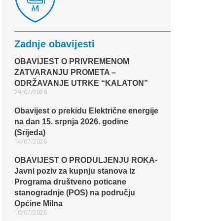
Zadnje obavijesti
OBAVIJEST O PRIVREMENOM
ZATVARANJU PROMETA –
ODRŽAVANJE UTRKE “KALATON”
29/07/2026
Obavijest o prekidu Električne energije
na dan 15. srpnja 2026. godine
(Srijeda)
14/07/2026
OBAVIJEST O PRODULJENJU ROKA-
Javni poziv za kupnju stanova iz
Programa društveno poticane
stanogradnje (POS) na području
Općine Milna
10/07/2026