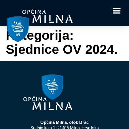
Dokumenti i obrasci
Vaše pitanje i
Kategorija:
Sjednice OV 2024.
Općina Milna, otok Brač
Sridnja kala 1, 21405 Milna, Hrvatska