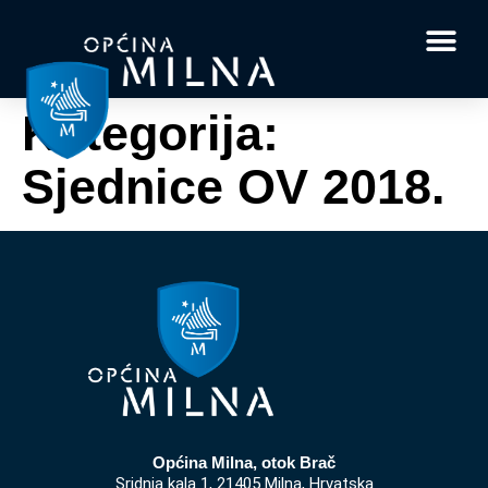
Dokumenti i obrasci
Vaše pitanje i
Kategorija:
Sjednice OV 2018.
Općina Milna, otok Brač
Sridnja kala 1, 21405 Milna, Hrvatska