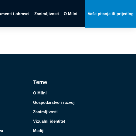
menti i obrasci
Zanimljivosti
O Milni
Vaše pitanje ili prijedlog
Teme
O Milni
Gospodarstvo i razvoj
Zanimljivosti
Vizualni identitet
va
Mediji