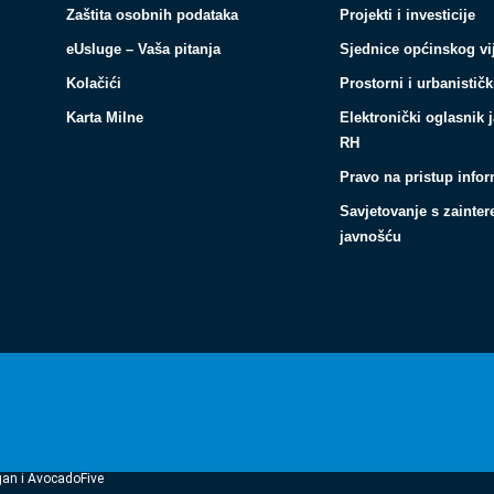
Zaštita osobnih podataka
Projekti i investicije
eUsluge – Vaša pitanja
Sjednice općinskog vi
Kolačići
Prostorni i urbanističk
Karta Milne
Elektronički oglasnik 
RH
Pravo na pristup info
Savjetovanje s zainte
javnošću
gan i AvocadoFive