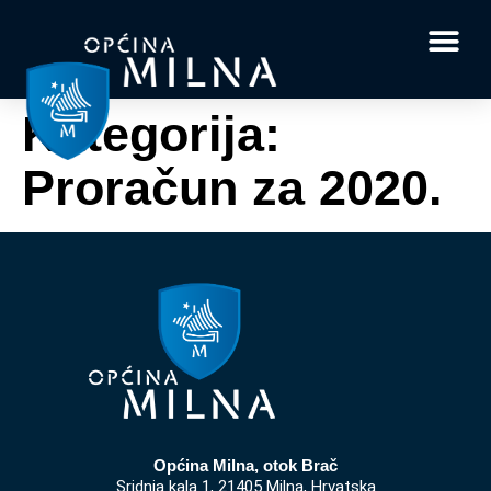
Dokumenti i obrasci
Vaše pitanje i
Kategorija:
Proračun za 2020.
Općina Milna, otok Brač
Sridnja kala 1, 21405 Milna, Hrvatska