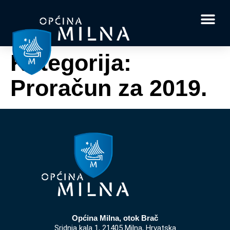
Dokumenti i obrasci
Vaše pitanje i
Kategorija:
Proračun za 2019.
Općina Milna, otok Brač
Sridnja kala 1, 21405 Milna, Hrvatska