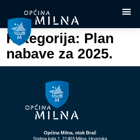
Dokumenti i obrasci
Vaše pitanje i
Kategorija:
Plan
nabave za 2025.
Općina Milna, otok Brač
Sridnja kala 1, 21405 Milna, Hrvatska