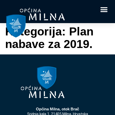
Dokumenti i obrasci
Vaše pitanje i
Kategorija:
Plan
nabave za 2019.
Općina Milna, otok Brač
Sridnja kala 1, 21405 Milna, Hrvatska