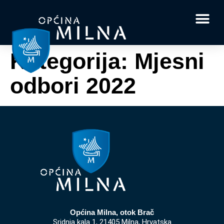
Dokumenti i obrasci
Vaše pitanje i
Kategorija:
Mjesni
odbori 2022
Općina Milna, otok Brač
Sridnja kala 1, 21405 Milna, Hrvatska