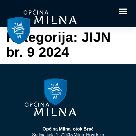
Dokumenti i obrasci
Vaše pitanje i
Kategorija:
JIJN
br. 9 2024
Općina Milna, otok Brač
Sridnja kala 1, 21405 Milna, Hrvatska