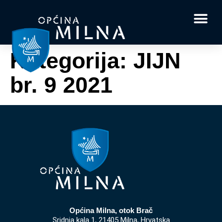
Dokumenti i obrasci
Vaše pitanje i
Kategorija:
JIJN
br. 9 2021
Općina Milna, otok Brač
Sridnja kala 1, 21405 Milna, Hrvatska