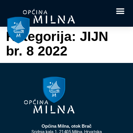
Dokumenti i obrasci
Vaše pitanje i
Kategorija:
JIJN
br. 8 2022
Općina Milna, otok Brač
Sridnja kala 1, 21405 Milna, Hrvatska