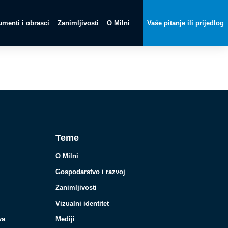
menti i obrasci
Zanimljivosti
O Milni
Vaše pitanje ili prijedlog
Teme
O Milni
Gospodarstvo i razvoj
Zanimljivosti
Vizualni identitet
va
Mediji