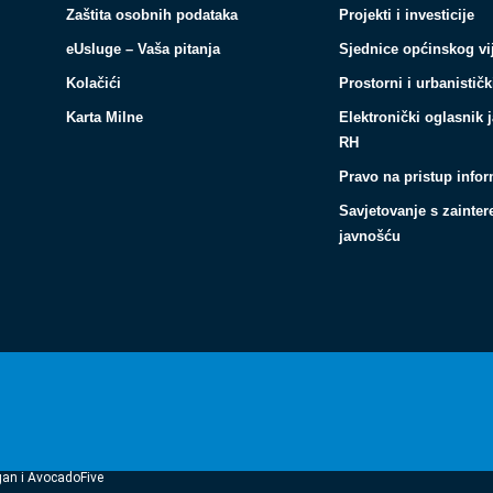
Zaštita osobnih podataka
Projekti i investicije
eUsluge – Vaša pitanja
Sjednice općinskog vi
Kolačići
Prostorni i urbanističk
Karta Milne
Elektronički oglasnik 
RH
Pravo na pristup info
Savjetovanje s zainte
javnošću
gan i AvocadoFive