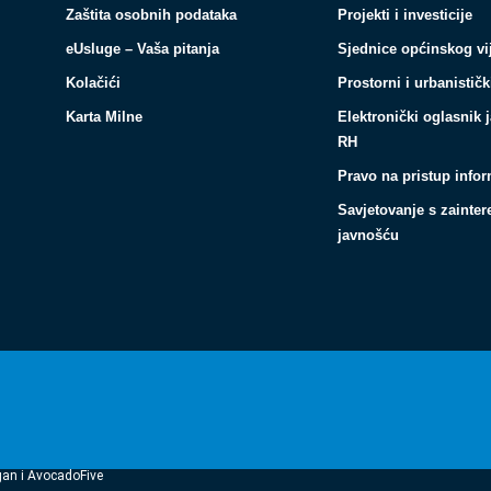
Zaštita osobnih podataka
Projekti i investicije
eUsluge – Vaša pitanja
Sjednice općinskog vi
Kolačići
Prostorni i urbanističk
Karta Milne
Elektronički oglasnik 
RH
Pravo na pristup info
Savjetovanje s zainte
javnošću
gan i AvocadoFive