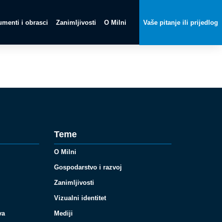
menti i obrasci
Zanimljivosti
O Milni
Vaše pitanje ili prijedlog
Teme
O Milni
Gospodarstvo i razvoj
Zanimljivosti
Vizualni identitet
va
Mediji