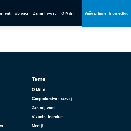
menti i obrasci
Zanimljivosti
O Milni
Vaše pitanje ili prijedlog
Teme
O Milni
Gospodarstvo i razvoj
Zanimljivosti
Vizualni identitet
va
Mediji