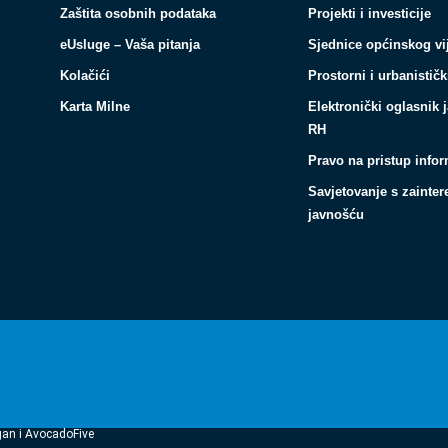
Zaštita osobnih podataka
Projekti i investicije
eUsluge – Vaša pitanja
Sjednice općinskog vi
Kolačići
Prostorni i urbanističk
Karta Milne
Elektronički oglasnik 
RH
Pravo na pristup info
Savjetovanje s zainte
javnošću
gan i AvocadoFive