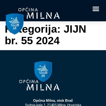
Dokumenti i obrasci
Vaše pitanje i
Kategorija:
JIJN
br. 55 2024
Općina Milna, otok Brač
Sridnja kala 1, 21405 Milna, Hrvatska