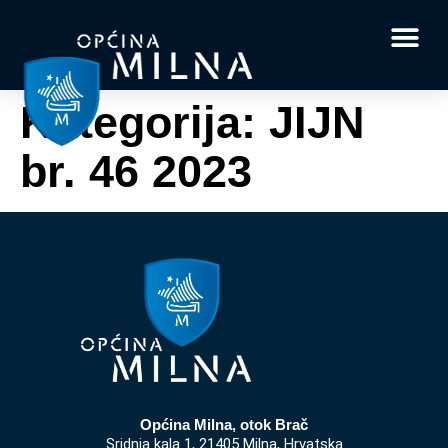
Dokumenti i obrasci
Vaše pitanje i
Kategorija:
JIJN
br. 46 2023
Općina Milna, otok Brač
Sridnja kala 1, 21405 Milna, Hrvatska