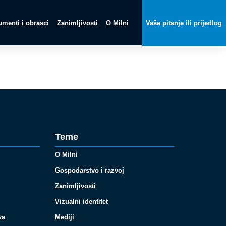
menti i obrasci
Zanimljivosti
O Milni
Vaše pitanje ili prijedlog
Teme
O Milni
Gospodarstvo i razvoj
Zanimljivosti
Vizualni identitet
va
Mediji