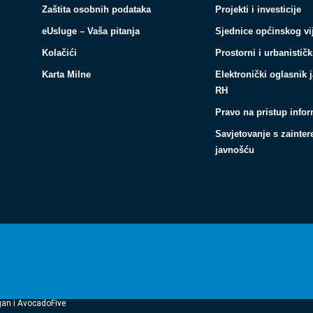
Zaštita osobnih podataka
Projekti i investicije
eUsluge – Vaša pitanja
Sjednice općinskog vi
Kolačići
Prostorni i urbanističk
Karta Milne
Elektronički oglasnik 
RH
Pravo na pristup info
Savjetovanje s zainte
javnošću
gan i AvocadoFive