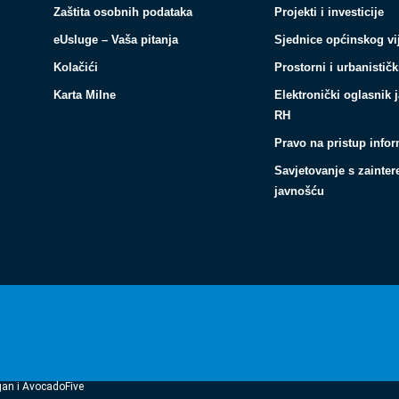
Zaštita osobnih podataka
Projekti i investicije
eUsluge – Vaša pitanja
Sjednice općinskog vi
Kolačići
Prostorni i urbanističk
Karta Milne
Elektronički oglasnik 
RH
Pravo na pristup info
Savjetovanje s zainte
javnošću
gan i AvocadoFive