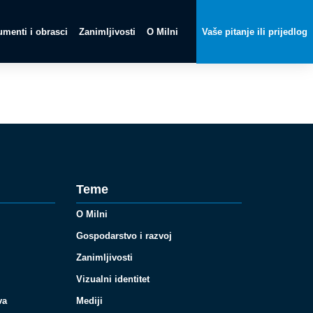
menti i obrasci
Zanimljivosti
O Milni
Vaše pitanje ili prijedlog
Teme
O Milni
Gospodarstvo i razvoj
Zanimljivosti
Vizualni identitet
va
Mediji