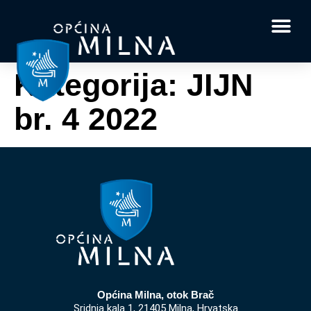
Dokumenti i obrasci
Vaše pitanje i
Kategorija:
JIJN
br. 4 2022
Općina Milna, otok Brač
Sridnja kala 1, 21405 Milna, Hrvatska