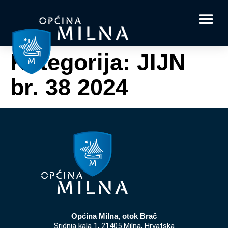
Dokumenti i obrasci
Vaše pitanje i
Kategorija:
JIJN
br. 38 2024
Općina Milna, otok Brač
Sridnja kala 1, 21405 Milna, Hrvatska