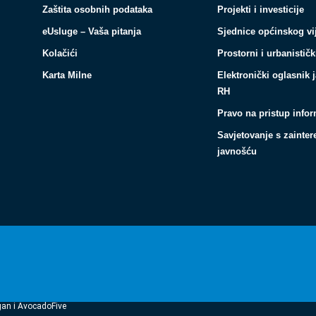
Zaštita osobnih podataka
Projekti i investicije
eUsluge – Vaša pitanja
Sjednice općinskog vi
Kolačići
Prostorni i urbanističk
Karta Milne
Elektronički oglasnik 
RH
Pravo na pristup info
Savjetovanje s zainte
javnošću
gan i AvocadoFive