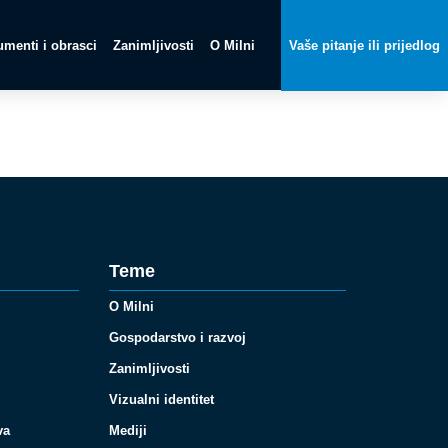
menti i obrasci
Zanimljivosti
O Milni
Vaše pitanje ili prijedlog
Teme
O Milni
Gospodarstvo i razvoj
Zanimljivosti
Vizualni identitet
va
Mediji