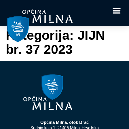
Dokumenti i obrasci
Vaše pitanje i
Kategorija:
JIJN
br. 37 2023
Općina Milna, otok Brač
Sridnja kala 1, 21405 Milna, Hrvatska