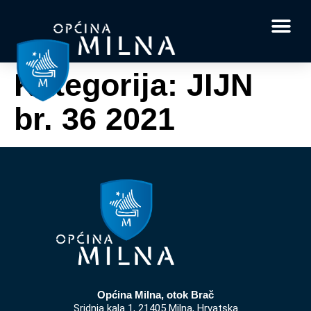
Dokumenti i obrasci
Vaše pitanje i
Kategorija:
JIJN
br. 36 2021
Općina Milna, otok Brač
Sridnja kala 1, 21405 Milna, Hrvatska