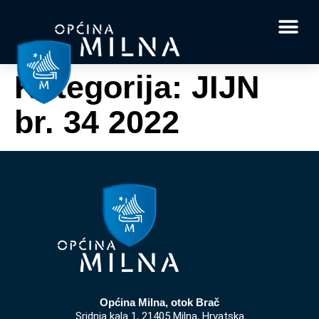
Dokumenti i obrasci
Vaše pitanje i
Kategorija:
JIJN
br. 34 2022
Općina Milna, otok Brač
Sridnja kala 1, 21405 Milna, Hrvatska