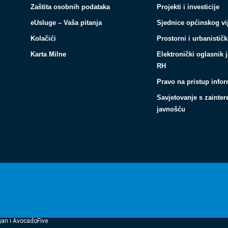
Zaštita osobnih podataka
Projekti i investicije
eUsluge – Vaša pitanja
Sjednice općinskog vi
Kolačići
Prostorni i urbanističk
Karta Milne
Elektronički oglasnik 
RH
Pravo na pristup info
Savjetovanje s zainte
javnošću
gan i AvocadoFive