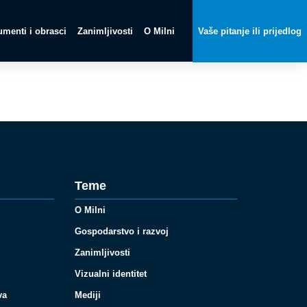
menti i obrasci
Zanimljivosti
O Milni
Vaše pitanje ili prijedlog
Teme
O Milni
Gospodarstvo i razvoj
Zanimljivosti
Vizualni identitet
va
Mediji