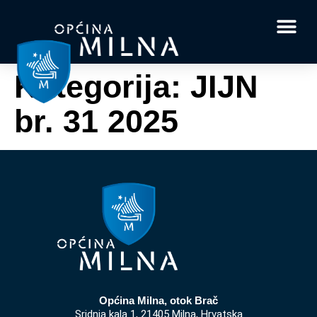
Dokumenti i obrasci
Vaše pitanje i
Kategorija:
JIJN
br. 31 2025
Općina Milna, otok Brač
Sridnja kala 1, 21405 Milna, Hrvatska