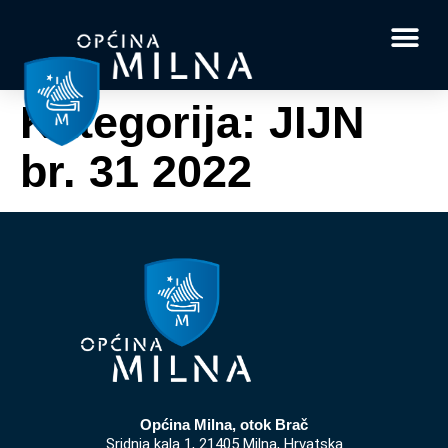
Dokumenti i obrasci
Vaše pitanje i
Kategorija:
JIJN
br. 31 2022
Općina Milna, otok Brač
Sridnja kala 1, 21405 Milna, Hrvatska