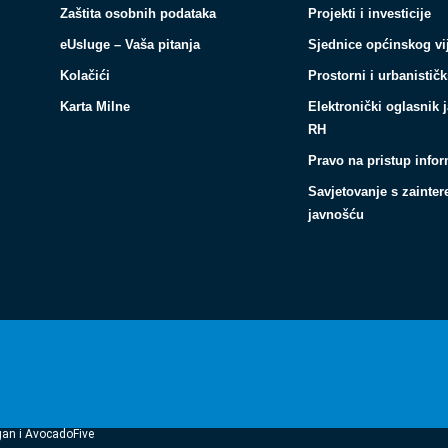
Zaštita osobnih podataka
Projekti i investicije
eUsluge – Vaša pitanja
Sjednice općinskog vi
Kolačići
Prostorni i urbanističk
Karta Milne
Elektronički oglasnik 
RH
Pravo na pristup info
Savjetovanje s zainte
javnošću
gan i AvocadoFive