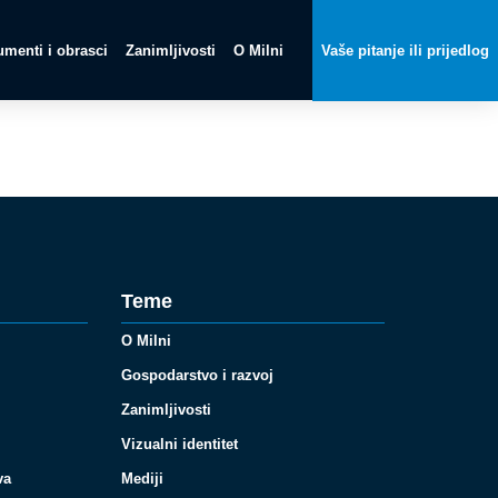
menti i obrasci
Zanimljivosti
O Milni
Vaše pitanje ili prijedlog
Teme
O Milni
Gospodarstvo i razvoj
Zanimljivosti
Vizualni identitet
va
Mediji