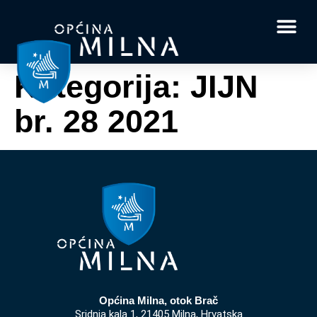
Dokumenti i obrasci
Vaše pitanje i
Kategorija:
JIJN
br. 28 2021
Općina Milna, otok Brač
Sridnja kala 1, 21405 Milna, Hrvatska